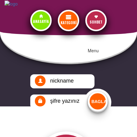
ANASAYFA
SOHBET
KATEGORİ
Menu