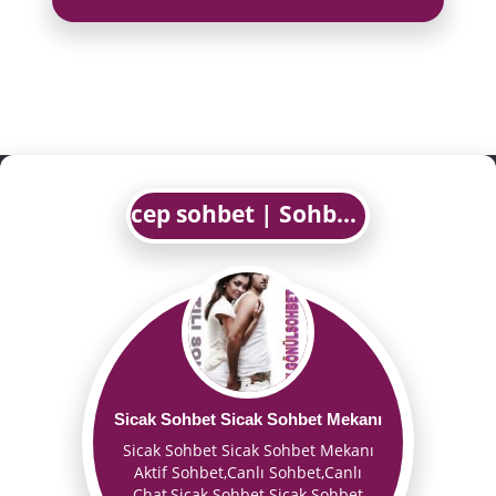
cep sohbet | Sohbet Chat Muhabbet-GönülSohbet.com
Sicak Sohbet Sicak Sohbet Mekanı
Sicak Sohbet Sicak Sohbet Mekanı
Aktif Sohbet,Canlı Sohbet,Canlı
Chat,Sicak Sohbet Sicak Sohbet