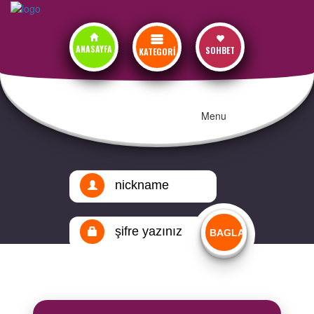
ANASAYFA
SOHBET
KATEGORİ
Menu