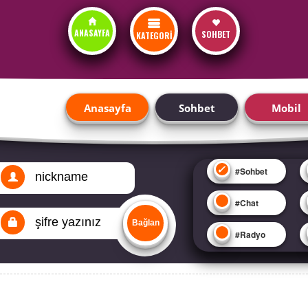
ANASAYFA
SOHBET
KATEGORİ
Anasayfa
Sohbet
Mobil
#Sohbet
#Chat
#Radyo