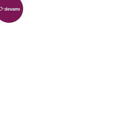
devamı