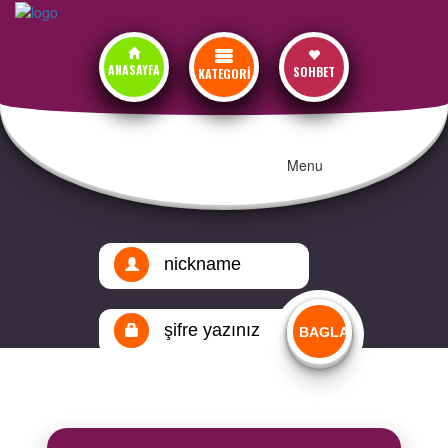
ANASAYFA
SOHBET
KATEGORİ
Menu