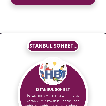
İSTANBUL SOHBET | Sohbet Chat Muhabbet-GönülSohbet.com
İSTANBUL SOHBET
İSTANBUL SOHBET İstanbul;tarih
kokan,kültür kokan bu harikulade
şehir! Bu şehirde yaşamak adeta
...