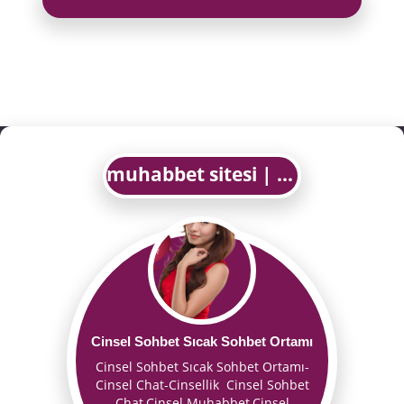
muhabbet sitesi | Sohbet Chat Muhabbet-GönülSohbet.com
Cinsel Sohbet Sıcak Sohbet Ortamı
Cinsel Sohbet Sıcak Sohbet Ortamı-
Cinsel Chat-Cinsellik Cinsel Sohbet
Chat,Cinsel Muhabbet,Cinsel