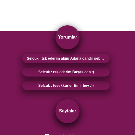
Yorumlar
Selcuk : tsk ederim abim Adana candır sebebi sensin :)
Selcuk : tsk ederim Başak can :)
Selcuk : tesekkürler Emir bey :))
Sayfalar