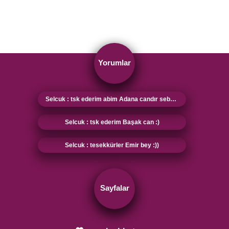
Yorumlar
Selcuk : tsk ederim abim Adana candır sebebi sensin :)
Selcuk : tsk ederim Başak can :)
Selcuk : tesekkürler Emir bey :))
Sayfalar