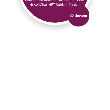
NeseliChat.NET Sohbet Chat,
...
devamı