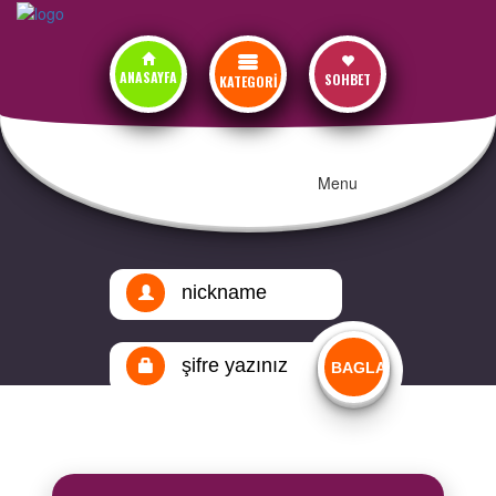
ANASAYFA
SOHBET
KATEGORİ
Menu