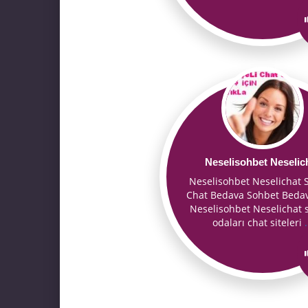
Neselisohbet Neselic
Neselisohbet Neselichat 
Chat Bedava Sohbet Beda
Neselisohbet Neselichat 
odaları chat siteleri
.