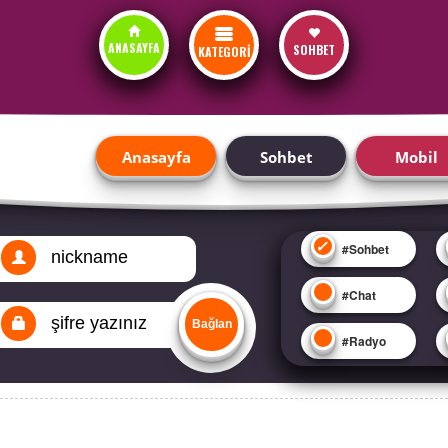
ANASAYFA
SOHBET
KATEGORİ
Anasayfa
Sohbet
Mobil
#Sohbet
#Chat
#Radyo