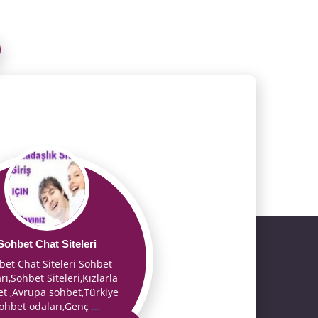
Sohbet Chat Siteleri
bet Chat Siteleri Sohbet
rı,Sohbet Siteleri,Kızlarla
t ,Avrupa sohbet,Türkiye
ohbet odaları,Genç
...