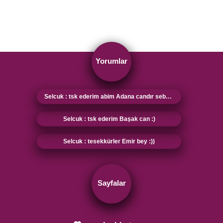
Yorumlar
Selcuk : tsk ederim abim Adana candır sebebi sensin :)
Selcuk : tsk ederim Başak can :)
Selcuk : tesekkürler Emir bey :))
Sayfalar