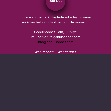
Sohbet
Türkçe sohbet farklı kişilerle arkadaş olmanın
en kolay hali gonulsohbet.com ile mümkün.
GonulSohbet.Com, Türkiye
irc:
/server irc.gonulsohbet.com
info@gonulsohbet.com
Web tasarım | WanderfuLL