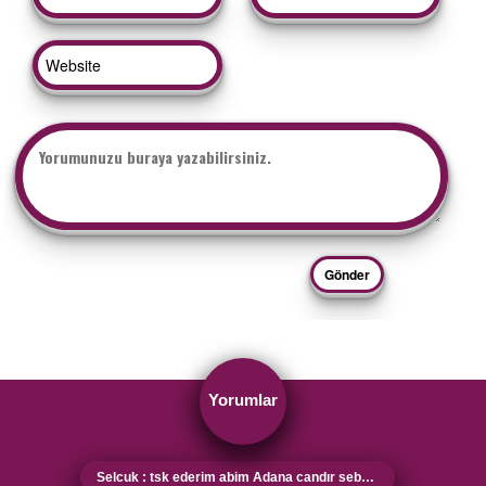
Yorumlar
Selcuk : tsk ederim abim Adana candır sebebi sensin :)