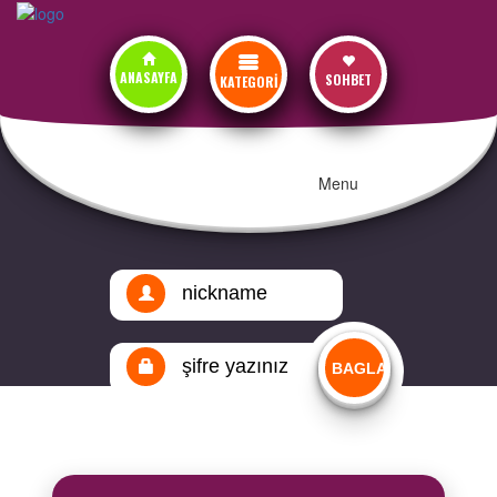
ANASAYFA
SOHBET
KATEGORİ
Menu