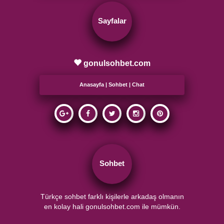
Sayfalar
gonulsohbet.com
Anasayfa
|
Sohbet
|
Chat
Sohbet
Türkçe sohbet farklı kişilerle arkadaş olmanın
en kolay hali gonulsohbet.com ile mümkün.