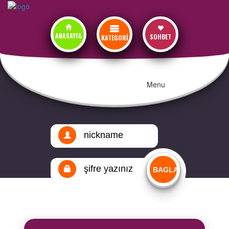
ANASAYFA
SOHBET
KATEGORİ
Menu