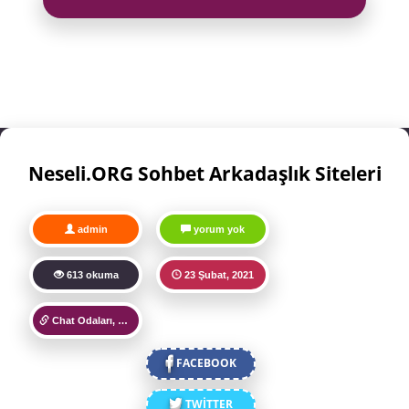
Neseli.ORG Sohbet Arkadaşlık Siteleri
admin
yorum yok
613 okuma
23 Şubat, 2021
Chat Odaları
,
Genel
FACEBOOK
TWİTTER