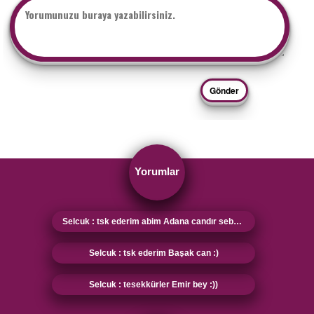
Yorumlar
Selcuk : tsk ederim abim Adana candır sebebi sensin :)
Selcuk : tsk ederim Başak can :)
Selcuk : tesekkürler Emir bey :))