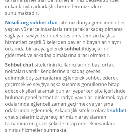
tamamına her alanda hizmetlerimiz bedava sohbet
imkanlarıyla arkadaşlık hizmetlerimiz sizlere
sunulmaktadır.
Neseli.org sohbet chat
sitemiz dünya genelinden her
yaştan yüzlerce insanlarla tanışarak arkadaş olmanızı
sağlayan seviyeli sohbet sitesidir sitemizin başlıca
hizmetleri çeşitli ülkelerden beylerin bayanların aynı
ortamda bir araya gelerek
sohbet
ihtiyaçlarını
gidermek ve arkadaş olmalarına aracı olmaktır,
Sohbet chat
sitelerinin kullanıcılarının bazı ortak
noktaları vardır kendilerine arkadaş çevresi
edinmek,boş zamanlarını eğlenerek sohbet ederek
geçirmek ve sevgiye aşka susamış gönüllerine hitap
edecek kişileri aramak bunları yaparken site içerisinde
bulunan genel hizmetler radyo yayınları dinlemek oyun
odalarında eğlenceli zaman geçirmek ve yarışma
odalarında eğlenmek, Arkadaşlık siteleri olarak
sohbet
chat sitelerimiz ziyaretçilerimizin arayışlarının
tamamına en güzel şekilde hitap ederek insanlara
sınırsız hizmetler sunmakta.