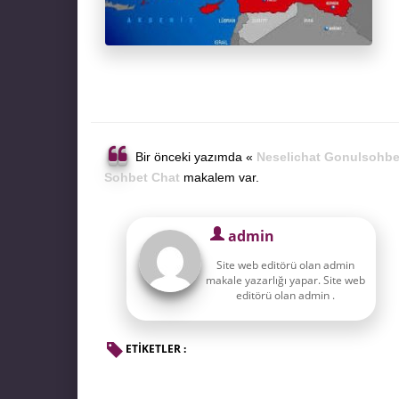
Bir önceki yazımda «
Neselichat Gonulsohbe
Sohbet Chat
makalem var.
admin
Site web editörü olan admin
makale yazarlığı yapar. Site web
editörü olan admin .
ETİKETLER :