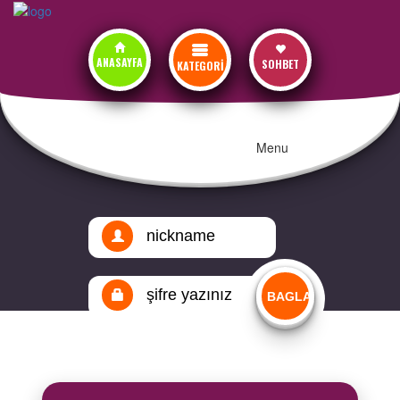
ANASAYFA
SOHBET
KATEGORİ
Menu