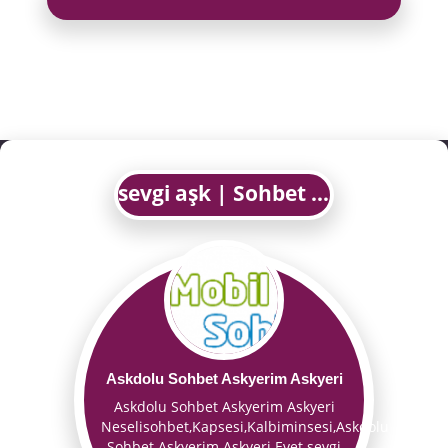
sevgi aşk | Sohbet Chat Muhabbet-GönülSohbet.com
Askdolu Sohbet Askyerim Askyeri
Askdolu Sohbet Askyerim Askyeri
Neselisohbet,Kapsesi,Kalbiminsesi,Askdolu
Sohbet Askyerim Askyeri Evet sevgi