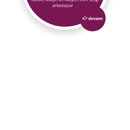
arkadaşlar
...
devamı