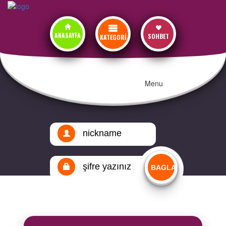
ANASAYFA
SOHBET
KATEGORİ
Menu