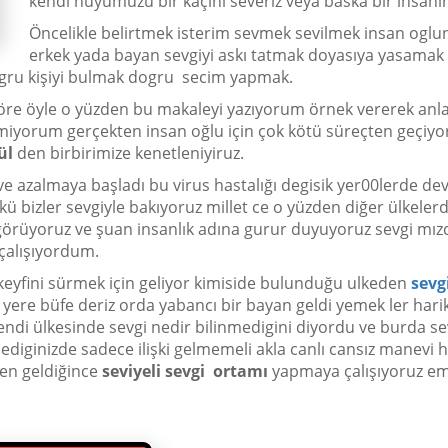
kendi huyumuzu bir kaçını severiz veya baska bir insanı
Öncelikle belirtmek isterim sevmek sevilmek insan oglu
erkek yada bayan sevgiyi askı tatmak doyasıya yasamak 
gru kişiyi bulmak dogru secim yapmak.
göre öyle o yüzden bu makaleyi yazıyorum örnek vererek an
iyorum gerçekten insan oğlu için çok kötü süreçten geçiyoru
ül
den birbirimize kenetleniyiruz.
 ve azalmaya başladı bu virus hastalığı degisik yer00lerde de
nkü bizler sevgiyle bakıyoruz millet ce o yüzden diğer ülkeler
görüyoruz ve şuan insanlık adına gurur duyuyoruz sevgi mız
çalışıyordum.
z keyfini sürmek için geliyor kimiside bulunduğu ulkeden
sevg
yere büfe deriz orda yabancı bir bayan geldi yemek ler hari
 kendi ülkesinde sevgi nedir bilinmedigini diyordu ve burda se
diginizde sadece ilişki gelmemeli akla canlı cansız manevi
den geldiğince
seviyeli sevgi ortamı
yapmaya çalışıyoruz em