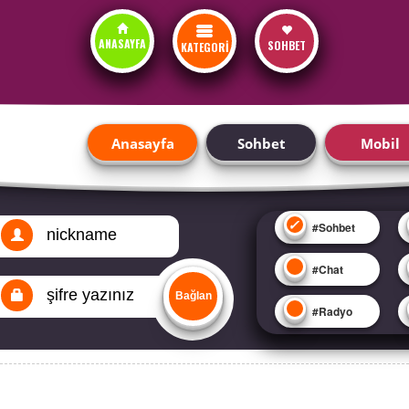
ANASAYFA
SOHBET
KATEGORİ
Anasayfa
Sohbet
Mobil
#Sohbet
#Chat
#Radyo