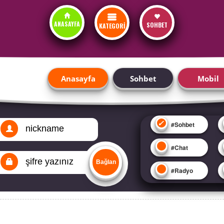
ANASAYFA
SOHBET
KATEGORİ
Anasayfa
Sohbet
Mobil
#Sohbet
#Chat
#Radyo