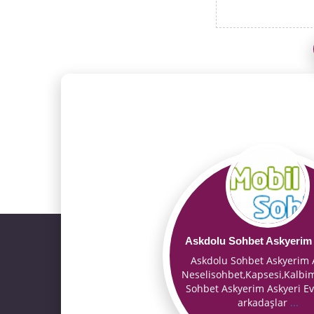
Askdolu Sohbet Askyerim 
Askdolu Sohbet Askyerim 
Neselisohbet,Kapsesi,Kalbi
Sohbet Askyerim Askyeri Ev
arkadaşlar
...