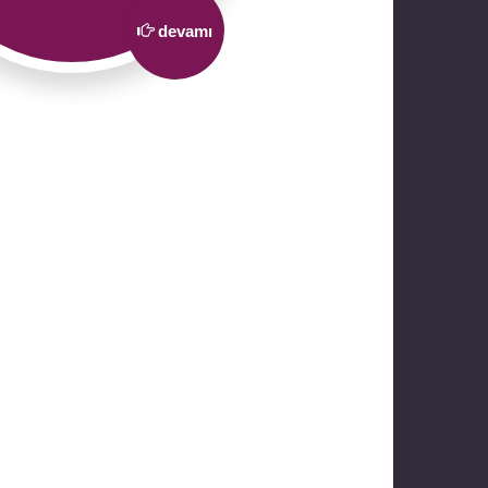
devamı